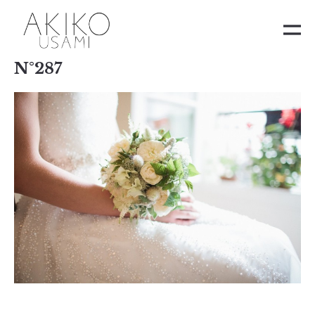
N°287