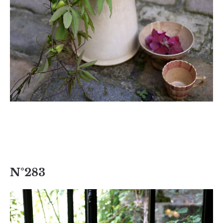
N°283