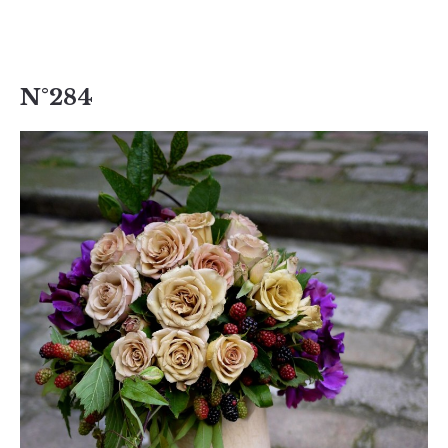
N°284