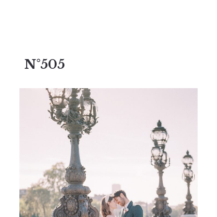
N°505