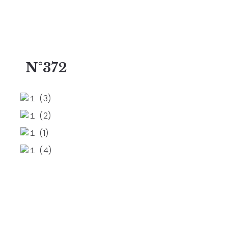
N°372