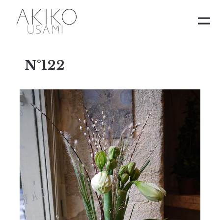
N°122